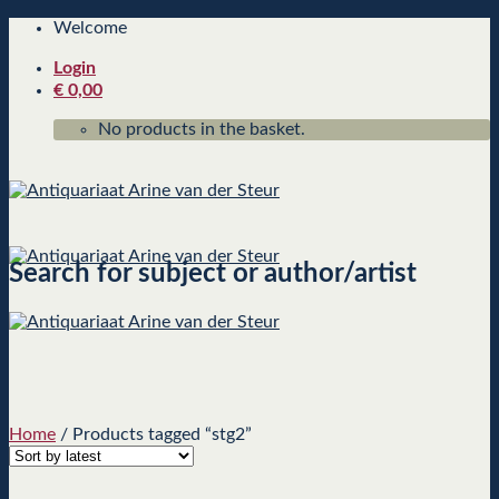
Skip
Welcome
to
Login
content
€
0,00
No products in the basket.
Search for subject or author/artist
Home
/
Products tagged “stg2”