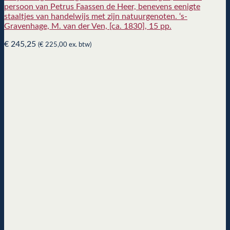
persoon van Petrus Faassen de Heer, benevens eenigte
staaltjes van handelwijs met zijn natuurgenoten. ‘s-
Gravenhage, M. van der Ven, [ca. 1830], 15 pp.
€
245,25
(
€
225,00
ex. btw)