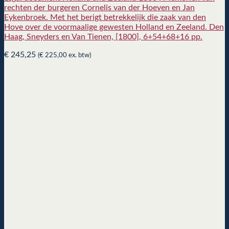
rechten der burgeren Cornelis van der Hoeven en Jan
Eykenbroek. Met het berigt betrekkelijk die zaak van den
Hove over de voormaalige gewesten Holland en Zeeland. Den
Haag, Sneyders en Van Tienen, [1800], 6+54+68+16 pp.
€
245,25
(
€
225,00
ex. btw)