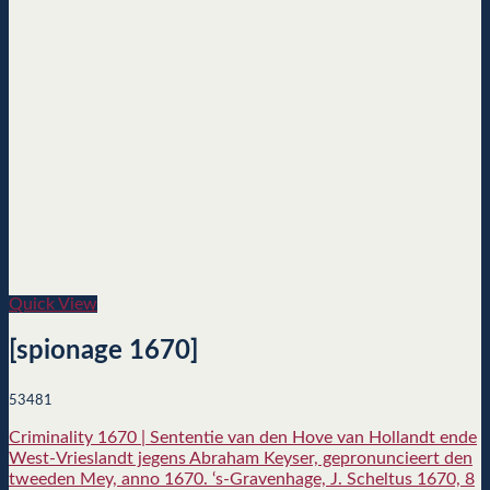
Quick View
[spionage 1670]
53481
Criminality 1670 | Sententie van den Hove van Hollandt ende
West-Vrieslandt jegens Abraham Keyser, gepronuncieert den
tweeden Mey, anno 1670. ‘s-Gravenhage, J. Scheltus 1670, 8