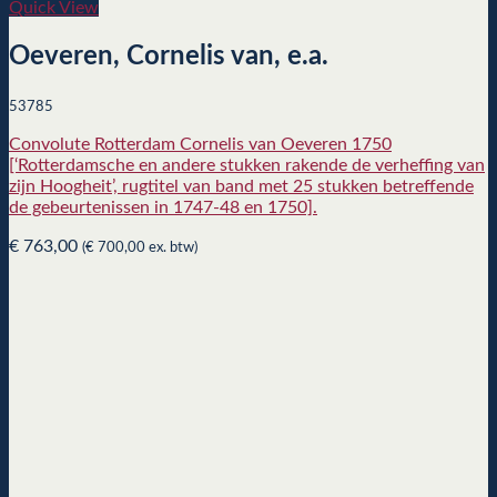
Quick View
Oeveren, Cornelis van, e.a.
53785
Convolute Rotterdam Cornelis van Oeveren 1750
[‘Rotterdamsche en andere stukken rakende de verheffing van
zijn Hoogheit’, rugtitel van band met 25 stukken betreffende
de gebeurtenissen in 1747-48 en 1750].
€
763,00
(
€
700,00
ex. btw)