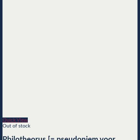
Quick View
Out of stock
Philotheorus [= pseudoniem voor