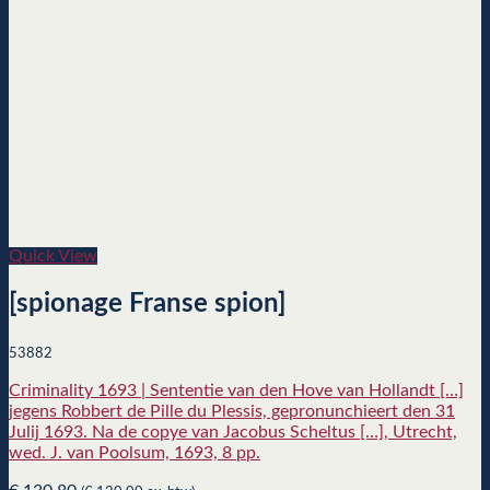
Quick View
[spionage Franse spion]
53882
Criminality 1693 | Sententie van den Hove van Hollandt […]
jegens Robbert de Pille du Plessis, gepronunchieert den 31
Julij 1693. Na de copye van Jacobus Scheltus […], Utrecht,
wed. J. van Poolsum, 1693, 8 pp.