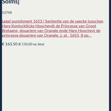
Solms]
53798
Legal punishment 1653 | Sententie van de saecke tusschen
Hare Konincklijcke Hoocheydt de Princesse van Groot
Bretagne, douariere van Orangie ende Hare Hoocheyt de
princesse douariere van Orangie. z. pl., 1653, 8 pp. .
€
163,50
(
€
150,00
ex. btw)