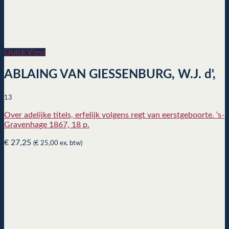
Quick View
ABLAING VAN GIESSENBURG, W.J. d',
13
Over adelijke titels, erfelijk volgens regt van eerstgeboorte. ‘s-
Gravenhage 1867, 18 p.
€
27,25
(
€
25,00
ex. btw)