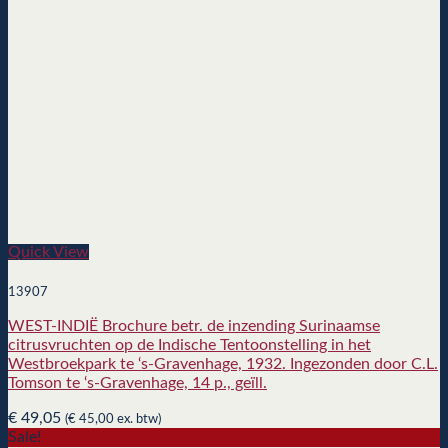
Quick View
13907
WEST-INDIË Brochure betr. de inzending Surinaamse
citrusvruchten op de Indische Tentoonstelling in het
Westbroekpark te ‘s-Gravenhage, 1932. Ingezonden door C.L.
Tomson te ‘s-Gravenhage, 14 p., geïll.
€
49,05
(
€
45,00
ex. btw)
Sale!