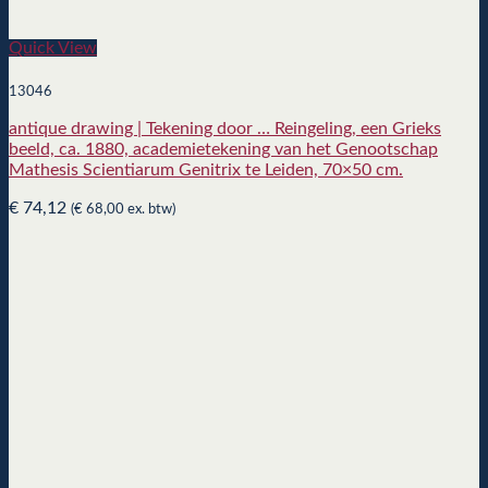
Quick View
13046
antique drawing | Tekening door … Reingeling, een Grieks
beeld, ca. 1880, academietekening van het Genootschap
Mathesis Scientiarum Genitrix te Leiden, 70×50 cm.
€
74,12
(
€
68,00
ex. btw)