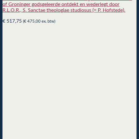
of Groninger godsgeleerde ontdekt en wederlegt door
R.L.O.R., S. Sanctae theologiae studiosus (= P. Hofstede).
€
517,75
(
€
475,00
ex. btw)