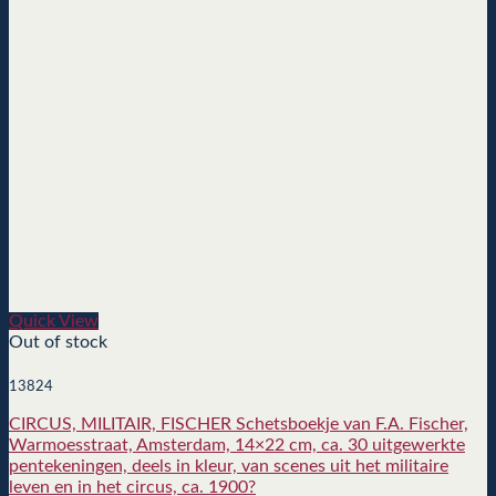
Quick View
Out of stock
13824
CIRCUS, MILITAIR, FISCHER Schetsboekje van F.A. Fischer,
Warmoesstraat, Amsterdam, 14×22 cm, ca. 30 uitgewerkte
pentekeningen, deels in kleur, van scenes uit het militaire
leven en in het circus, ca. 1900?