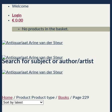
Skip
Welcome
to
Login
content
€
0,00
No products in the basket.
Search for subject or author/artist
Home
/
Product Product type
/
Books
/
Page 229