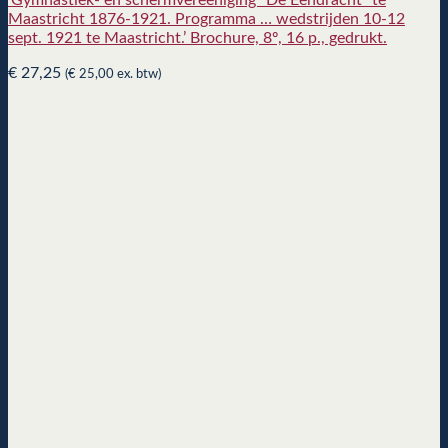
‘Gymnastiek- en schermvereeniging “De Eendracht” te
Maastricht 1876-1921. Programma … wedstrijden 10-12
sept. 1921 te Maastricht.’ Brochure, 8º, 16 p., gedrukt.
€
27,25
(
€
25,00
ex. btw)