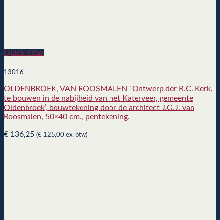
Quick View
13016
OLDENBROEK, VAN ROOSMALEN `Ontwerp der R.C. Kerk,
te bouwen in de nabijheid van het Katerveer, gemeente
Oldenbroek’, bouwtekening door de architect J.G.J. van
Roosmalen, 50×40 cm., pentekening.
€
136,25
(
€
125,00
ex. btw)