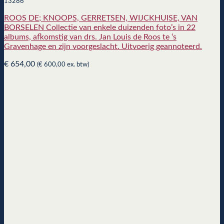
13286
ROOS DE; KNOOPS, GERRETSEN, WIJCKHUISE, VAN
BORSELEN Collectie van enkele duizenden foto’s in 22
albums, afkomstig van drs. Jan Louis de Roos te ‘s
Gravenhage en zijn voorgeslacht. Uitvoerig geannoteerd.
€
654,00
(
€
600,00
ex. btw)