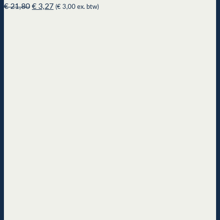
Original
Current
€
21,80
€
3,27
(
€
3,00
ex. btw)
price
price
was:
is:
€ 21,80.
€ 3,27.