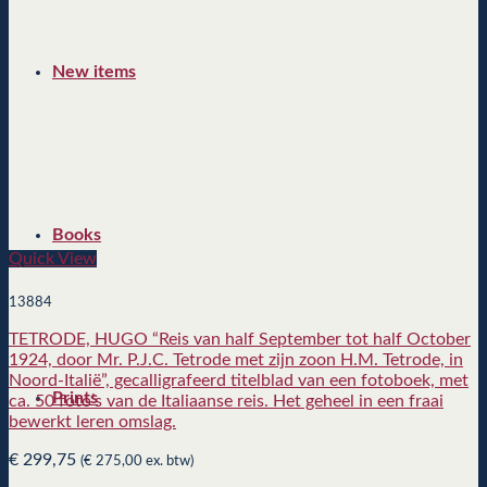
New items
Books
Quick View
13884
TETRODE, HUGO “Reis van half September tot half October
1924, door Mr. P.J.C. Tetrode met zijn zoon H.M. Tetrode, in
Noord-Italië”, gecalligrafeerd titelblad van een fotoboek, met
Prints
ca. 50 foto’s van de Italiaanse reis. Het geheel in een fraai
bewerkt leren omslag.
€
299,75
(
€
275,00
ex. btw)