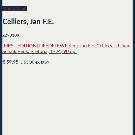
Quick View
Celliers, Jan F.E.
ZZ90109
[FIRST EDITION] LIEFDELEWE deur Jan F.E. Celliers, J.L. Van
Schaik Bepk. Pretoria, 1924, 90 pp.
€
59,95
(
€
55,00
ex. btw)