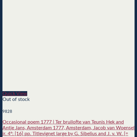
Quick View
Out of stock
9828
Occasional poem 1777 | Ter bruilofte van Teunis Hek and
Antje Jans, Amsterdam 1777, Amsterdam, Jacob van Woensel
jr. 4º: [16] pp. Titlevignet large by G. Sibelius and J. v. W. [=