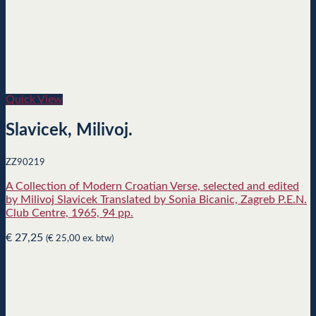
Quick View
Slavicek, Milivoj.
ZZ90219
A Collection of Modern Croatian Verse, selected and edited
by Milivoj Slavicek Translated by Sonia Bicanic, Zagreb P.E.N.
Club Centre, 1965, 94 pp.
€
27,25
(
€
25,00
ex. btw)