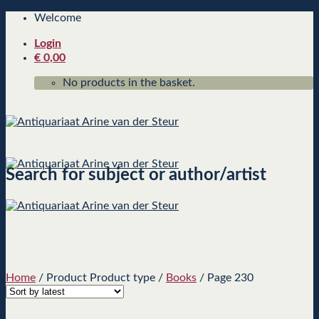
Skip
Welcome
to
Login
content
€
0,00
No products in the basket.
Search for subject or author/artist
Home
/
Product Product type
/
Books
/
Page 230