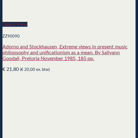
Quick View
ZZ90090
Adorno and Stockhausen, Extreme views in present music
philopsophy and unificationism as a mean. By Sallyann
Goodall, Pretoria November 1985, 185 pp.
€
21,80
(
€
20,00
ex. btw)