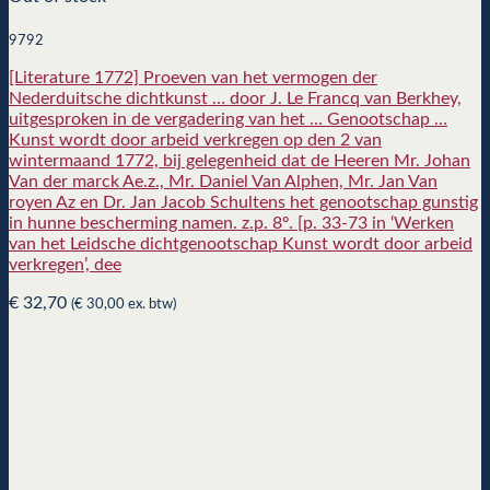
9792
[Literature 1772] Proeven van het vermogen der
Nederduitsche dichtkunst … door J. Le Francq van Berkhey,
uitgesproken in de vergadering van het … Genootschap …
Kunst wordt door arbeid verkregen op den 2 van
wintermaand 1772, bij gelegenheid dat de Heeren Mr. Johan
Van der marck Ae.z., Mr. Daniel Van Alphen, Mr. Jan Van
royen Az en Dr. Jan Jacob Schultens het genootschap gunstig
in hunne bescherming namen. z.p. 8º. [p. 33-73 in ‘Werken
van het Leidsche dichtgenootschap Kunst wordt door arbeid
verkregen’, dee
€
32,70
(
€
30,00
ex. btw)