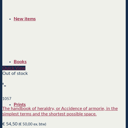
New items
Books
Quick View
Out of stock
'-
1057
Prints
The handbook of heraldry, or Accidence of armorie, in the
simplest terms and the shortest possible space.
€
54,50
(
€
50,00
ex. btw)