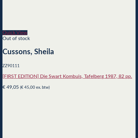
Quick View
Out of stock
Cussons, Sheila
ZZ90111
[FIRST EDITION] Die Swart Kombuis, Tafelberg 1987, 82 pp.
€
49,05
(
€
45,00
ex. btw)