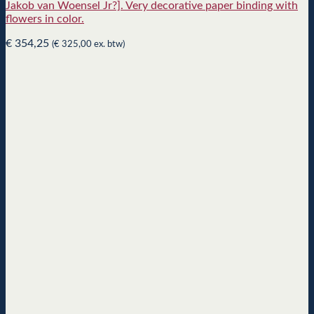
Jakob van Woensel Jr?]. Very decorative paper binding with
flowers in color.
€
354,25
(
€
325,00
ex. btw)