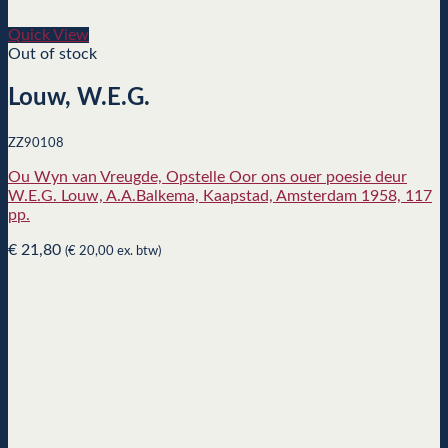
Quick View
Out of stock
Louw, W.E.G.
ZZ90108
Ou Wyn van Vreugde, Opstelle Oor ons ouer poesie deur
W.E.G. Louw, A.A.Balkema, Kaapstad, Amsterdam 1958, 117
pp.
€
21,80
(
€
20,00
ex. btw)