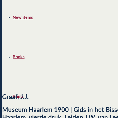
New items
Books
Graaf, J.J.
Prints
Museum Haarlem 1900 | Gids in het Biss
Haarlem, vierde druk, Leiden J.W. van L