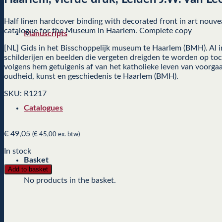
Half linen hardcover binding with decorated front in art nouve
catalogue for the Museum in Haarlem. Complete copy
Manuscripts
[NL] Gids in het Bisschoppelijk museum te Haarlem (BMH). Al i
schilderijen en beelden die vergeten dreigden te worden op t
volgens hem getuigenis af van het katholieke leven van voorga
oudheid, kunst en geschiedenis te Haarlem (BMH).
SKU: R1217
Catalogues
€
49,05
(
€
45,00
ex. btw)
In stock
Basket
Add to basket
No products in the basket.