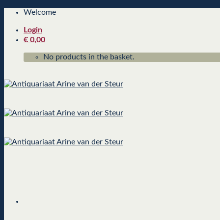
Skip
Welcome
to
Login
content
€
0,00
No products in the basket.