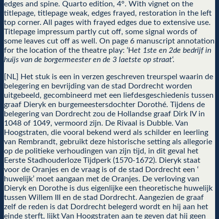
edges and spine. Quarto edition, 4°. With vignet on the
titlepage, titlepage weak, edges frayed, restoration in the left
top corner. All pages with frayed edges due to extensive use.
Titlepage impressum partly cut off, some signal words of
some leaves cut off as well. On page 6 manuscript annotation
for the location of the theatre play: ‘H
et 1ste en 2de bedrijf in
huijs van de borgermeester en de 3 laetste op straat
‘.
[NL] Het stuk is een in verzen geschreven treurspel waarin de
belegering en bevrijding van de stad Dordrecht worden
uitgebeeld, gecombineerd met een liefdesgeschiedenis tussen
graaf Dieryk en burgemeestersdochter Dorothé. Tijdens de
belegering van Dordrecht zou de Hollandse graaf Dirk IV in
1048 of 1049, vermoord zijn. De Rivaal is Dubble. Van
Hoogstraten, die vooral bekend werd als schilder en leerling
van Rembrandt, gebruikt deze historische setting als allegorie
op de politieke verhoudingen van zijn tijd, in dit geval het
Eerste Stadhouderloze Tijdperk (1570-1672). Dieryk staat
voor de Oranjes en de vraag is of de stad Dordrecht een ‘
huwelijk’ moet aangaan met de Oranjes. De verloving van
Dieryk en Dorothe is dus eigenlijke een theoretische huwelijk
tussen Willem III en de stad Dordrecht. Aangezien de graaf
zelf de reden is dat Dordrecht belegerd wordt en hij aan het
einde sterft, lijkt Van Hoogstraten aan te geven dat hij geen