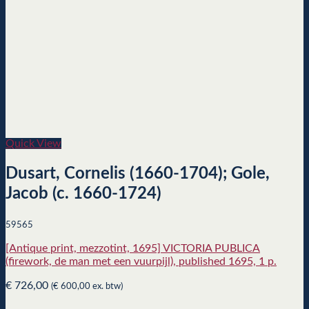
Quick View
Dusart, Cornelis (1660-1704); Gole,
Jacob (c. 1660-1724)
59565
[Antique print, mezzotint, 1695] VICTORIA PUBLICA
(firework, de man met een vuurpijl), published 1695, 1 p.
€
726,00
(
€
600,00
ex. btw)