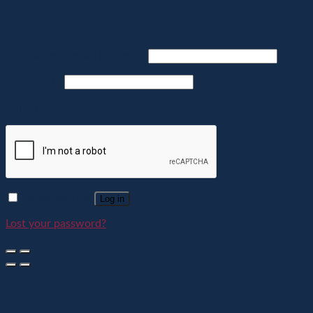
Login
Username or email address
*
Password
*
Captcha
*
Remember me
Log in
Lost your password?