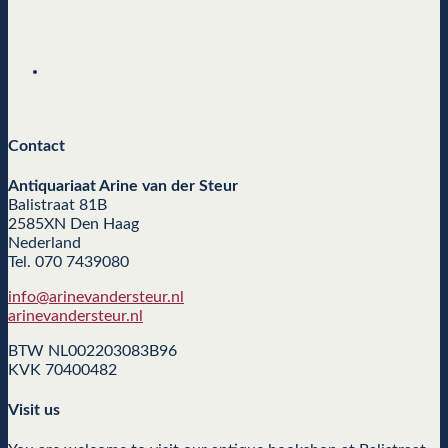
Contact
Antiquariaat Arine van der Steur
Balistraat 81B
2585XN Den Haag
Nederland
Tel. 070 7439080
info@arinevandersteur.nl
arinevandersteur.nl
BTW NL002203083B96
KVK 70400482
Visit us