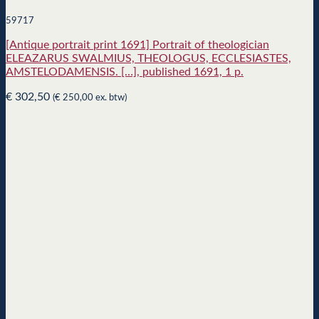
59717
[Antique portrait print 1691] Portrait of theologician
ELEAZARUS SWALMIUS, THEOLOGUS, ECCLESIASTES,
AMSTELODAMENSIS. […], published 1691, 1 p.
€
302,50
(
€
250,00
ex. btw)