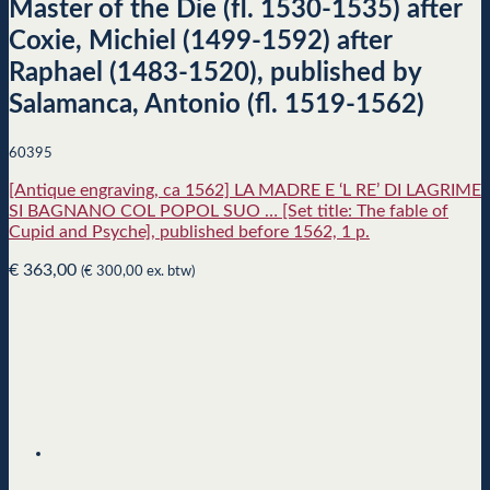
Master of the Die (fl. 1530-1535) after
Coxie, Michiel (1499-1592) after
Raphael (1483-1520), published by
Salamanca, Antonio (fl. 1519-1562)
60395
[Antique engraving, ca 1562] LA MADRE E ‘L RE’ DI LAGRIME
SI BAGNANO COL POPOL SUO … [Set title: The fable of
Cupid and Psyche], published before 1562, 1 p.
€
363,00
(
€
300,00
ex. btw)