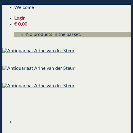
Skip
Welcome
to
Login
content
€
0,00
No products in the basket.