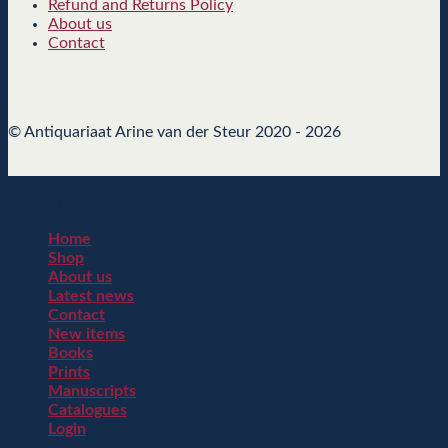
Refund and Returns Policy
About us
Contact
© Antiquariaat Arine van der Steur 2020 - 2026
Welcome
[sc_msls]
Home
Shop
About us
Latest news
Contact
New items
Books
Prints
Manuscripts
Catalogues
Login