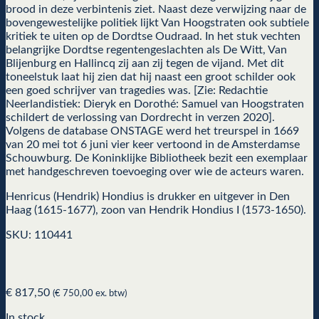
brood in deze verbintenis ziet. Naast deze verwijzing naar de
bovengewestelijke politiek lijkt Van Hoogstraten ook subtiele
kritiek te uiten op de Dordtse Oudraad. In het stuk vechten
belangrijke Dordtse regentengeslachten als De Witt, Van
Blijenburg en Hallincq zij aan zij tegen de vijand. Met dit
toneelstuk laat hij zien dat hij naast een groot schilder ook
een goed schrijver van tragedies was. [Zie: Redachtie
Neerlandistiek: Dieryk en Dorothé: Samuel van Hoogstraten
schildert de verlossing van Dordrecht in verzen 2020].
Volgens de database ONSTAGE werd het treurspel in 1669
van 20 mei tot 6 juni vier keer vertoond in de Amsterdamse
Schouwburg. De Koninklijke Bibliotheek bezit een exemplaar
met handgeschreven toevoeging over wie de acteurs waren.
Henricus (Hendrik) Hondius is drukker en uitgever in Den
Haag (1615-1677), zoon van Hendrik Hondius I (1573-1650).
SKU: 110441
€
817,50
(
€
750,00
ex. btw)
In stock