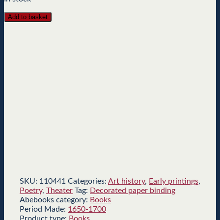
Add to basket
SKU:
110441
Categories:
Art history
,
Early printings
,
Poetry
,
Theater
Tag:
Decorated paper binding
Abebooks category:
Books
Period Made:
1650-1700
Product type:
Books