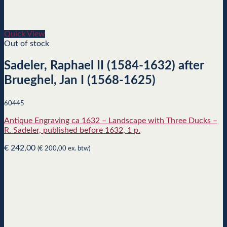
Quick View
Out of stock
Sadeler, Raphael II (1584-1632) after
Brueghel, Jan I (1568-1625)
60445
Antique Engraving ca 1632 – Landscape with Three Ducks –
R. Sadeler, published before 1632, 1 p.
€
242,00
(
€
200,00
ex. btw)