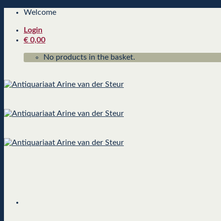
Skip
Welcome
to
Login
content
€
0,00
No products in the basket.