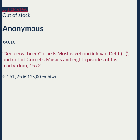
Quick View
Out of stock
Anonymous
55813
‘Den eerw. heer Cornelis Musius geboortich van Delft (…)’;
portrait of Cornelis Musius and eight episodes of his
martyrdom, 1572
€
151,25
(
€
125,00
ex. btw)