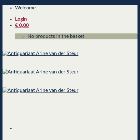
Skip
Welcome
to
Login
content
€
0,00
No products in the basket.