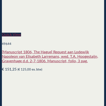
Quick View
49644
[Manuscript 1806, The Hague] Request aan Lodewijk
Napoleon van Elisabeth Larremans, wed. T.A. Hoogestaijn,
Gravenhage d.d. 2-7-1806. Manuscript, folio, 3 pag.
€
151,25
(
€
125,00
ex. btw)