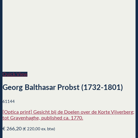
Quick View
Georg Balthasar Probst (1732-1801)
61144
[Optica print] Gesicht bij de Doelen over de Korte Vijverberg;
tot Gravenhaghe, published ca. 1770.
€
266,20
(
€
220,00
ex. btw)