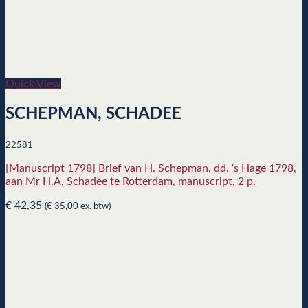
Quick View
SCHEPMAN, SCHADEE
22581
[Manuscript 1798] Brief van H. Schepman, dd. ‘s Hage 1798,
aan Mr H.A. Schadee te Rotterdam, manuscript, 2 p.
€
42,35
(
€
35,00
ex. btw)