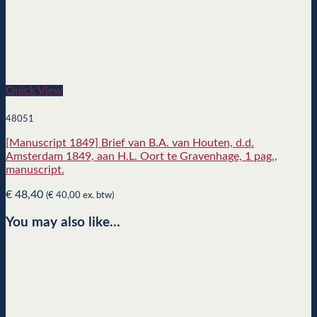
Quick View
48051
[Manuscript 1849] Brief van B.A. van Houten, d.d.
Amsterdam 1849, aan H.L. Oort te Gravenhage, 1 pag.,
manuscript.
€
48,40
(
€
40,00
ex. btw)
You may also like…