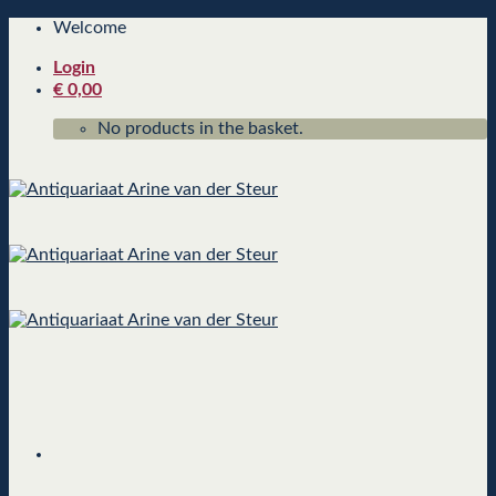
Skip
Welcome
to
Login
content
€
0,00
No products in the basket.