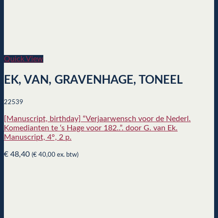
Quick View
EK, VAN, GRAVENHAGE, TONEEL
22539
[Manuscript, birthday] “Verjaarwensch voor de Nederl.
Komedianten te ‘s Hage voor 182..”. door G. van Ek.
Manuscript, 4°, 2 p.
€
48,40
(
€
40,00
ex. btw)