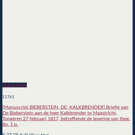
Quick View
11761
[Manuscript BIEBERSTEIN, DE; KALKBRENDER] Briefje van
De Bieberstein aan de heer Kalkbrender te Maastricht,
Tongeren 27 februari 1817, betreffende de levering van thee.
8o, 1 p.
€
27,25