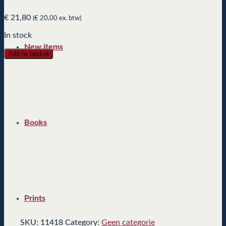
€
21,80
(
€
20,00
ex. btw)
In stock
New items
Add to basket
Books
Prints
SKU:
11418
Category:
Geen categorie