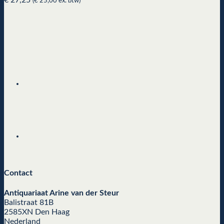
(
€
25,00
ex. btw)
Contact
Antiquariaat Arine van der Steur
Balistraat 81B
2585XN Den Haag
Nederland