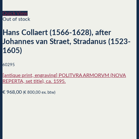
Quick View
Out of stock
Hans Collaert (1566-1628), after
Johannes van Straet, Stradanus (1523-
1605)
60295
[antique print, engraving] POLITVRA ARMORVM (NOVA
REPERTA, set title), ca. 1595.
€
968,00
(
€
800,00
ex. btw)