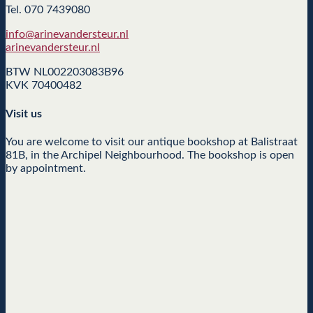
Tel. 070 7439080
info@arinevandersteur.nl
arinevandersteur.nl
BTW NL002203083B96
KVK 70400482
Visit us
You are welcome to visit our antique bookshop at Balistraat
81B, in the Archipel Neighbourhood. The bookshop is open
by appointment.