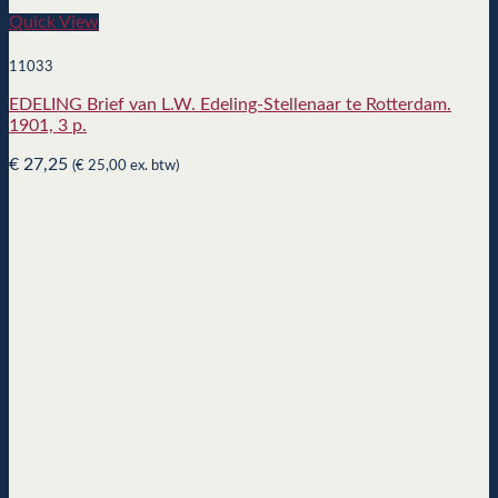
Quick View
11033
EDELING Brief van L.W. Edeling-Stellenaar te Rotterdam.
1901, 3 p.
€
27,25
(
€
25,00
ex. btw)