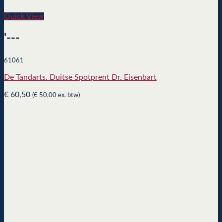
Quick View
'---
61061
De Tandarts. Duitse Spotprent Dr. Eisenbart
€
60,50
(
€
50,00
ex. btw)