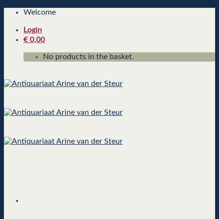
Skip
Welcome
to
Login
content
€
0,00
No products in the basket.