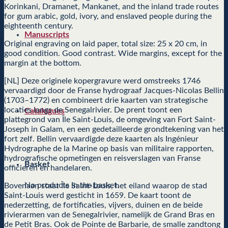
Korinkani, Dramanet, Mankanet, and the inland trade routes
for gum arabic, gold, ivory, and enslaved people during the
eighteenth century.
Manuscripts
Original engraving on laid paper, total size: 25 x 20 cm, in
good condition. Good contrast. Wide margins, except for the
margin at the bottom.
[NL] Deze originele kopergravure werd omstreeks 1746
vervaardigd door de Franse hydrograaf Jacques-Nicolas Bellin
(1703–1772) en combineert drie kaarten van strategische
locaties langs de Senegalrivier. De prent toont een
Catalogues
plattegrond van Île Saint-Louis, de omgeving van Fort Saint-
Joseph in Galam, en een gedetailleerde grondtekening van het
fort zelf. Bellin vervaardigde deze kaarten als Ingénieur
Hydrographe de la Marine op basis van militaire rapporten,
hydrografische opmetingen en reisverslagen van Franse
Basket
officieren en handelaren.
No products in the basket.
Bovenaan staat Île Saint-Louis, het eiland waarop de stad
Saint-Louis werd gesticht in 1659. De kaart toont de
nederzetting, de fortificaties, vijvers, duinen en de beide
rivierarmen van de Senegalrivier, namelijk de Grand Bras en
de Petit Bras. Ook de Pointe de Barbarie, de smalle zandtong