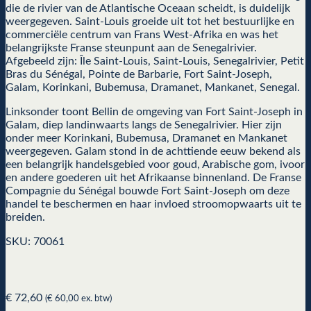
die de rivier van de Atlantische Oceaan scheidt, is duidelijk
weergegeven. Saint-Louis groeide uit tot het bestuurlijke en
commerciële centrum van Frans West-Afrika en was het
belangrijkste Franse steunpunt aan de Senegalrivier.
Afgebeeld zijn: Île Saint-Louis, Saint-Louis, Senegalrivier, Petit
Bras du Sénégal, Pointe de Barbarie, Fort Saint-Joseph,
Galam, Korinkani, Bubemusa, Dramanet, Mankanet, Senegal.
Linksonder toont Bellin de omgeving van Fort Saint-Joseph in
Galam, diep landinwaarts langs de Senegalrivier. Hier zijn
onder meer Korinkani, Bubemusa, Dramanet en Mankanet
weergegeven. Galam stond in de achttiende eeuw bekend als
een belangrijk handelsgebied voor goud, Arabische gom, ivoor
en andere goederen uit het Afrikaanse binnenland. De Franse
Compagnie du Sénégal bouwde Fort Saint-Joseph om deze
handel te beschermen en haar invloed stroomopwaarts uit te
breiden.
SKU: 70061
€
72,60
(
€
60,00
ex. btw)