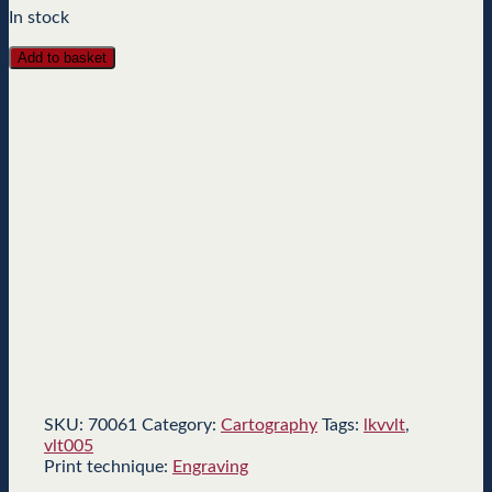
In stock
Add to basket
SKU:
70061
Category:
Cartography
Tags:
lkvvlt
,
vlt005
Print technique:
Engraving