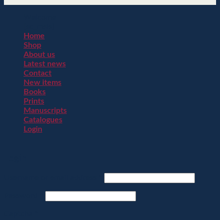
Welcome
[sc_msls]
Home
Shop
About us
Latest news
Contact
New items
Books
Prints
Manuscripts
Catalogues
Login
Login
Username or email address
*
Password
*
Captcha
*