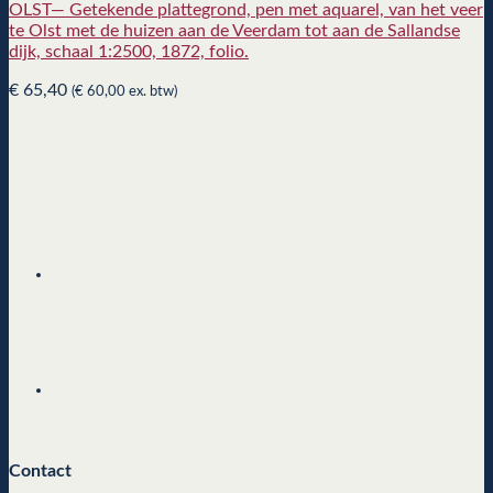
OLST— Getekende plattegrond, pen met aquarel, van het veer
te Olst met de huizen aan de Veerdam tot aan de Sallandse
dijk, schaal 1:2500, 1872, folio.
€
65,40
(
€
60,00
ex. btw)
Contact