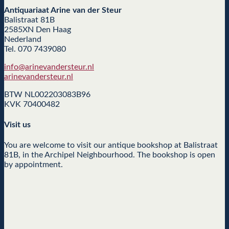
Antiquariaat Arine van der Steur
Balistraat 81B
2585XN Den Haag
Nederland
Tel. 070 7439080
info@arinevandersteur.nl
arinevandersteur.nl
BTW NL002203083B96
KVK 70400482
Visit us
You are welcome to visit our antique bookshop at Balistraat
81B, in the Archipel Neighbourhood. The bookshop is open
by appointment.