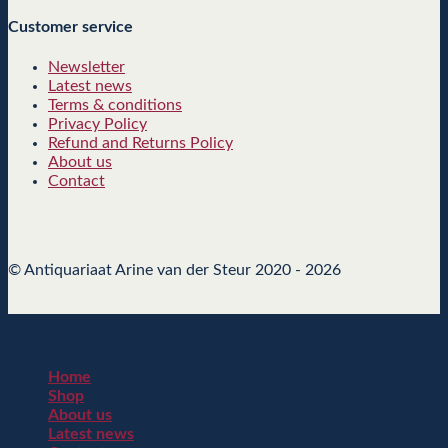
Customer service
Newsletter
Latest news
Terms & conditions
Privacy Policy
Refund and Returns Policy
About us
Contact
© Antiquariaat Arine van der Steur 2020 - 2026
Welcome
[sc_msls]
Home
Shop
About us
Latest news