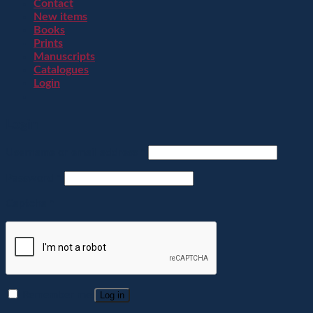
Contact
New items
Books
Prints
Manuscripts
Catalogues
Login
Login
Username or email address
*
Password
*
Captcha
*
Remember me
Log in