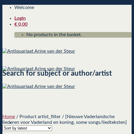
Skip
Welcome
to
Login
content
€
0,00
No products in the basket.
Search for subject or author/artist
Home
/
Product artist_filter
/
[Nieuwe Vaderlandsche
liederen voor Vaderland en koning, some songs/liedteksten]