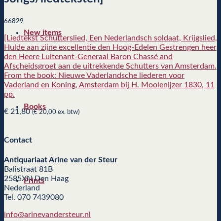
66829
New items
[Liedtekst Schutterslied, Een Nederlandsch soldaat, Krijgslied,
Hulde aan zijne excellentie den Hoog-Edelen Gestrengen heer
den Heere Luitenant-Generaal Baron Chassé and
Afscheidsgroet aan de uitrekkende Schutters van Amsterdam.
From the book: Nieuwe Vaderlandsche liederen voor
Vaderland en Koning, Amsterdam bij H. Moolenijzer 1830, 11
pp.
Books
€
21,80
(
€
20,00
ex. btw)
Contact
Antiquariaat Arine van der Steur
Balistraat 81B
2585XN Den Haag
Prints
Nederland
Tel. 070 7439080
info@arinevandersteur.nl